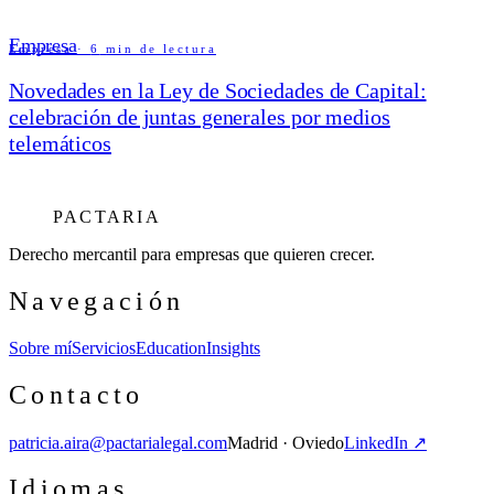
Empresa
Empresa
·
6
min de lectura
Novedades en la Ley de Sociedades de Capital:
celebración de juntas generales por medios
telemáticos
PACTARIA
Derecho mercantil para empresas que quieren crecer.
Navegación
Sobre mí
Servicios
Education
Insights
Contacto
patricia.aira@pactarialegal.com
Madrid · Oviedo
LinkedIn ↗
Idiomas