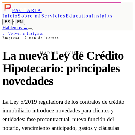
PACTARIA
Inicio
Sobre mí
Servicios
Education
Insights
·
ES
EN
Hablemos
→
← Volver a Insights
Empresa
·
7
min de lectura
La nueva Ley de Crédito
MADRID · OVIEDO
Hipotecario: principales
novedades
La Ley 5/2019 reguladora de los contratos de crédito
inmobiliario introduce novedades para clientes y
entidades: fase precontractual, nueva función del
notario, vencimiento anticipado, gastos y cláusulas