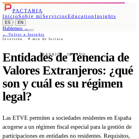
PACTARIA
Inicio
Sobre mí
Servicios
Education
Insights
·
ES
EN
Hablemos
→
← Volver a Insights
Inversión
·
8
min de lectura
Entidades de Tenencia de
MADRID · OVIEDO
Valores Extranjeros: ¿qué
son y cuál es su régimen
legal?
Las ETVE permiten a sociedades residentes en España
acogerse a un régimen fiscal especial para la gestión de
participaciones en entidades no residentes. Requisitos,